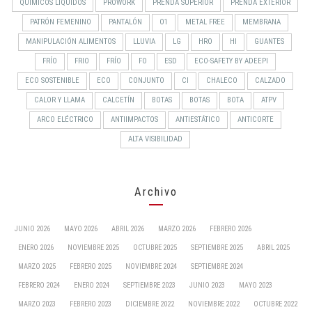
QUÍMICOS LÍQUIDOS
PROWORK
PRENDA SUPERIOR
PRENDA EXTERIOR
PATRÓN FEMENINO
PANTALÓN
O1
METAL FREE
MEMBRANA
MANIPULACIÓN ALIMENTOS
LLUVIA
LG
HRO
HI
GUANTES
FRÍO
FRIO
FRÍO
FO
ESD
ECO-SAFETY BY ADEEPI
ECO SOSTENIBLE
ECO
CONJUNTO
CI
CHALECO
CALZADO
CALOR Y LLAMA
CALCETÍN
BOTAS
BOTAS
BOTA
ATPV
ARCO ELÉCTRICO
ANTIIMPACTOS
ANTIESTÁTICO
ANTICORTE
ALTA VISIBILIDAD
Archivo
JUNIO 2026
MAYO 2026
ABRIL 2026
MARZO 2026
FEBRERO 2026
ENERO 2026
NOVIEMBRE 2025
OCTUBRE 2025
SEPTIEMBRE 2025
ABRIL 2025
MARZO 2025
FEBRERO 2025
NOVIEMBRE 2024
SEPTIEMBRE 2024
FEBRERO 2024
ENERO 2024
SEPTIEMBRE 2023
JUNIO 2023
MAYO 2023
MARZO 2023
FEBRERO 2023
DICIEMBRE 2022
NOVIEMBRE 2022
OCTUBRE 2022