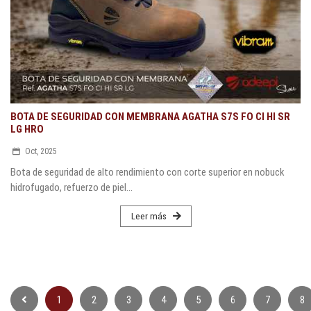
BOTA DE SEGURIDAD CON MEMBRANA AGATHA S7S FO CI HI SR
LG HRO
Oct, 2025
Bota de seguridad de alto rendimiento con corte superior en nobuck
hidrofugado, refuerzo de piel...
Leer más
1
2
3
4
5
6
7
8