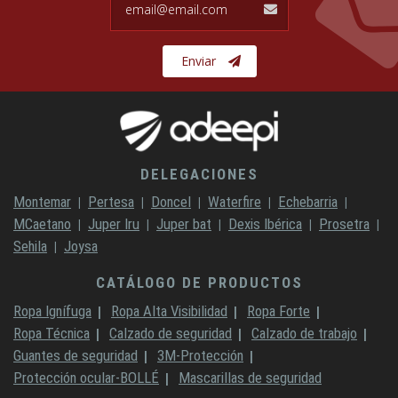
Enviar
DELEGACIONES
Montemar
Pertesa
Doncel
Waterfire
Echebarria
MCaetano
Juper Iru
Juper bat
Dexis Ibérica
Prosetra
Sehila
Joysa
CATÁLOGO DE PRODUCTOS
Ropa Ignífuga
Ropa Alta Visibilidad
Ropa Forte
Ropa Técnica
Calzado de seguridad
Calzado de trabajo
Guantes de seguridad
3M-Protección
Protección ocular-BOLLÉ
Mascarillas de seguridad