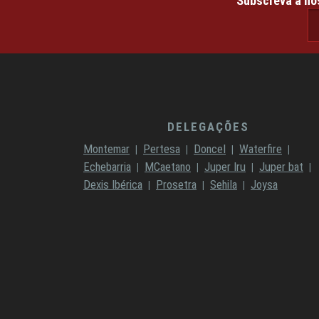
Subscreva a no
email@ema
DELEGAÇÕES
Montemar
Pertesa
Doncel
Waterfire
Echebarria
MCaetano
Juper Iru
Juper bat
Dexis Ibérica
Prosetra
Sehila
Joysa