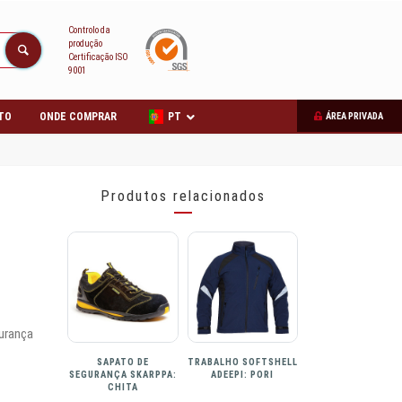
Controlo da
produção
Certificação ISO
9001
TO
ONDE COMPRAR
PT
ÁREA PRIVADA
Produtos relacionados
urança
SAPATO DE
TRABALHO SOFTSHELL
SEGURANÇA SKARPPA:
ADEEPI: PORI
CHITA