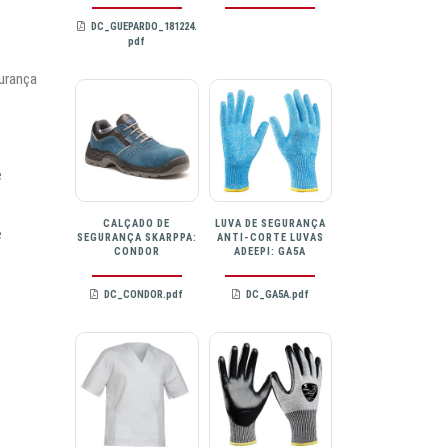
DC_GUEPARDO_181224.
pdf
urança
e
CALÇADO DE
LUVA DE SEGURANÇA
e
SEGURANÇA SKARPPA:
ANTI-CORTE LUVAS
CONDOR
ADEEPI: GA5A
DC_CONDOR.pdf
DC_GA5A.pdf