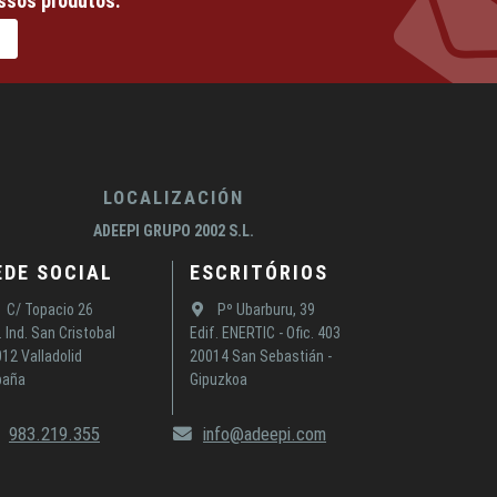
ssos produtos.
LOCALIZACIÓN
ADEEPI GRUPO 2002 S.L.
EDE SOCIAL
ESCRITÓRIOS
C/ Topacio 26
Pº Ubarburu, 39
. Ind. San Cristobal
Edif. ENERTIC - Ofic. 403
12 Valladolid
20014 San Sebastián -
paña
Gipuzkoa
983.219.355
info@adeepi.com