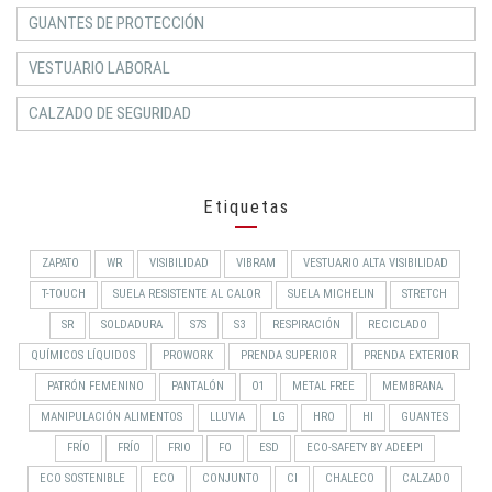
GUANTES DE PROTECCIÓN
VESTUARIO LABORAL
CALZADO DE SEGURIDAD
Etiquetas
ZAPATO
WR
VISIBILIDAD
VIBRAM
VESTUARIO ALTA VISIBILIDAD
T-TOUCH
SUELA RESISTENTE AL CALOR
SUELA MICHELIN
STRETCH
SR
SOLDADURA
S7S
S3
RESPIRACIÓN
RECICLADO
QUÍMICOS LÍQUIDOS
PROWORK
PRENDA SUPERIOR
PRENDA EXTERIOR
PATRÓN FEMENINO
PANTALÓN
O1
METAL FREE
MEMBRANA
MANIPULACIÓN ALIMENTOS
LLUVIA
LG
HRO
HI
GUANTES
FRÍO
FRÍO
FRIO
FO
ESD
ECO-SAFETY BY ADEEPI
ECO SOSTENIBLE
ECO
CONJUNTO
CI
CHALECO
CALZADO